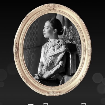
นต.ธนัตถ์ วัลลีนุกุล
อุปนายกฝ่ายบริหาร