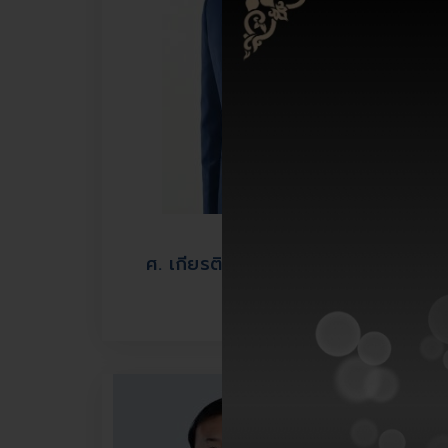
ศ. เกียรติคุณ นพ.สารเนตร์ ไวคกุล
ที่ปรึกษา