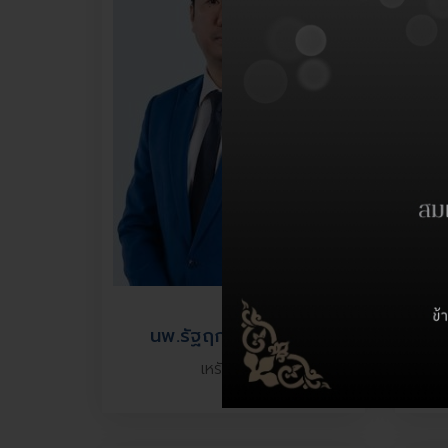
นพ.รัฐฤกษ์ อรุณากูร
เหรัญญิก