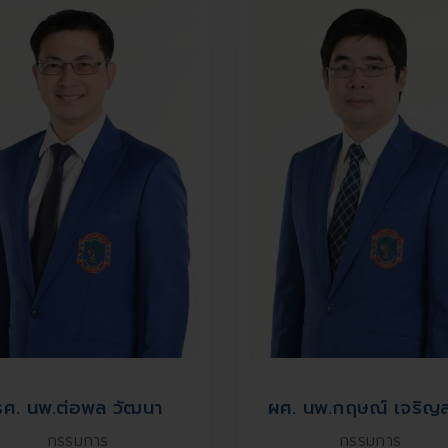
รศ. นพ.ต่อพล วัฒนา
ผศ. นพ.กฤษณ์ เจริญ
กรรมการ
กรรมการ