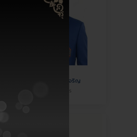
ศ.นพ.บุญชนะ พงษ์เจริญ
อุปนายกฝ่ายวิชาการ