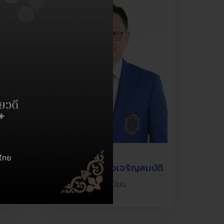
ลย์
ดร.นพ.วิรัตน์ คงเจริญสมบัติ
นายทะเบียน