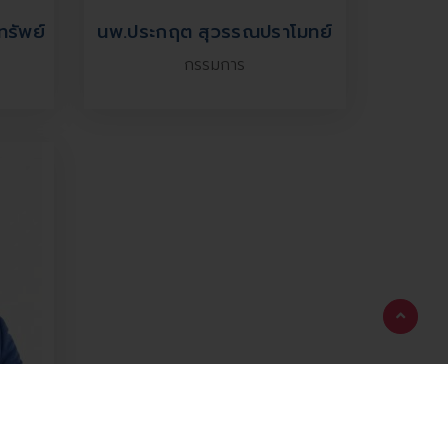
ทรัพย์
นพ.ประกฤต สุวรรณปราโมทย์
กรรมการ