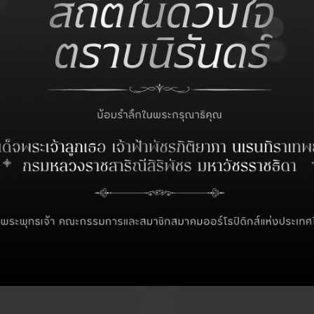
นพ.สิริพงศ์ รัตนไชย
รศ.นพ.กฤต บุญธนาพิบู
เลขาธิการ
ผู้ช่วยเลขาธิการ