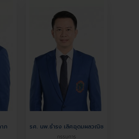
ลาภ
รศ. นพ.ธำรง เลิศอุดมผลวณิช
กรรมการ