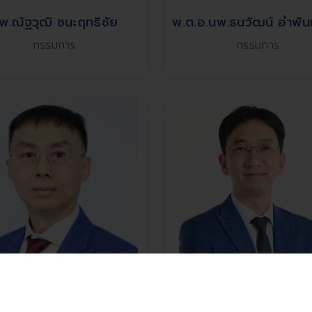
พ.ณัฐวุฒิ ชนะฤทธิชัย
พ.ต.อ.นพ.ธนวัฒน์ อำพัน
กรรมการ
กรรมการ