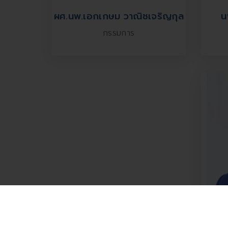
ผศ.นพ.เอกเกษม วาณิชเจริญกุล
น
กรรมการ