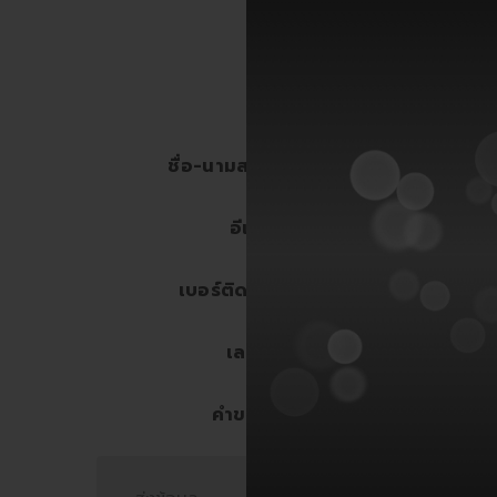
กรอกรายละเ
ชื่อ-นามสกุล
อีเมล
เบอร์ติดต่อ
เลข ว
คำขวัญ