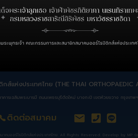
ิดิกส์แห่งประเทศไทย (THE THAI ORTHOPAEDIC
 4 อาคารเฉลิมพระบารมี ถนนเพชรบุรีตัดใหม่ บางกะปิ เขตห้วยขวาง กรุงเ
ติดต่อสมาคม
าคมออร์โธปิดิกส์แห่งประเทศไทย. All Rights Reserved. Develop by
MP Gr