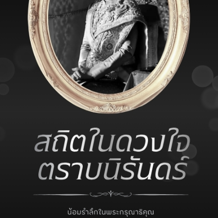
อียด ร่วมประกวดคำขวัญเพื่อชิงรางวัลจากสมาคมออร์โธปิดิคส์แห