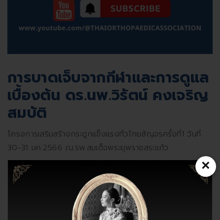
การบาดเจ็บจากกีฬาและการดูแล
เบื้องต้น ดร.นพ.วิรัตน์ คงเจริญ
สมบัติ
โครงการเสริมสร้างกระดูกแข็งแรงทั่วไทยสัญจรครั้งที่1 วันที่
30-31 มค.2566 ณ.รพ.สมเด็จพระยุพราชสระแก้ว
........................................
×
สมาคมออร์โธปิดิคส์แห่งประเทศไทย The Thai Orthopaedic
Association (TOA)
"ใส่ใจสุขภาพกระดูกเพื่อทุกการเคลื่อนไหวของชีวิต" We CARE
For Bone Health In Every Moment Of Your Life