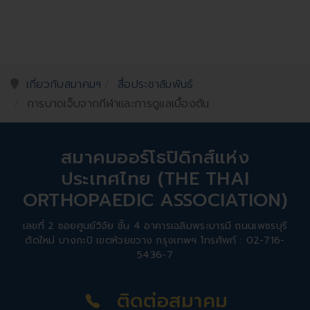
เกี่ยวกับสมาคมฯ
สื่อประชาสัมพันธ์
การบาดเจ็บจากกีฬาและการดูแลเบื้องต้น
สมาคมออร์โธปิดิกส์แห่ง
ประเทศไทย (THE THAI
ORTHOPAEDIC ASSOCIATION)
เลขที่ 2 ซอยศูนย์วิจัย ชั้น 4 อาคารเฉลิมพระบารมี ถนนเพชรบุรี
ตัดใหม่ บางกะปิ เขตห้วยขวาง กรุงเทพฯ โทรศัพท์ : 02-716-
5436-7
ติดต่อสมาคม