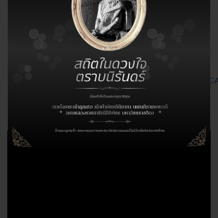
ช่องทางติดตามข่าวสารสมาคมฯ
เว็บไซต์ของสมาคม
http://toa.or.th/
เฟซบุ๊กของ
สมาคม
https://www.facebook.com/thaiorthopaedic
ยูทูปของ
สมาคม
https://www.youtube.com/@THAIORTHOPAEDIC
บัญชีไลน์ทางการของสมาคม IDLINE OA : @toathai
VDO