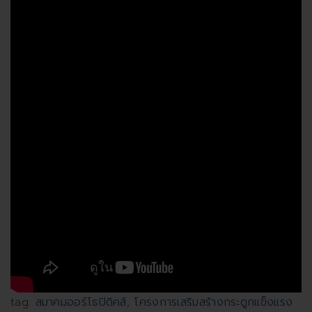
tag:
สมาคมออร์โธปิดิคส์
,
โครงการเสริมสร้างกระดูกแข็งแรง