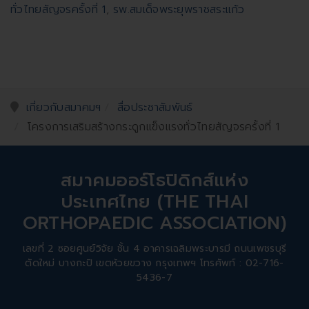
ทั่วไทยสัญจรครั้งที่ 1
,
รพ.สมเด็จพระยุพราชสระแก้ว
เกี่ยวกับสมาคมฯ
สื่อประชาสัมพันธ์
โครงการเสริมสร้างกระดูกแข็งแรงทั่วไทยสัญจรครั้งที่ 1
สมาคมออร์โธปิดิกส์แห่ง
ประเทศไทย (THE THAI
ORTHOPAEDIC ASSOCIATION)
เลขที่ 2 ซอยศูนย์วิจัย ชั้น 4 อาคารเฉลิมพระบารมี ถนนเพชรบุรี
ตัดใหม่ บางกะปิ เขตห้วยขวาง กรุงเทพฯ โทรศัพท์ : 02-716-
5436-7