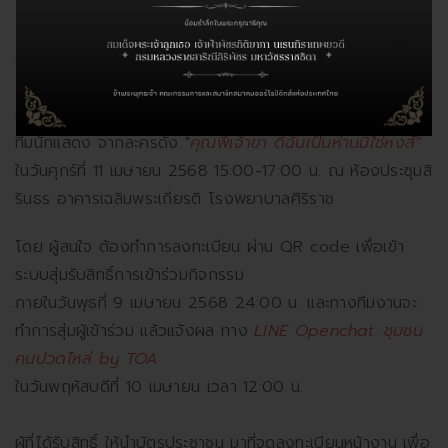
เจ้าขา... ห่าน-หงส์ ไขปัญหา เรื่องข้อไหล่
"
รับฟัง และ สอบถาม ข้อมูล เกี่ยวกับ อาการและโรคทางข้อไหล่
โดยอาจารย์แพทย์ จาก ภาควิชาศัลยศาสตร์ออร์โธปิดิกส์
ศิริราช และ สมาคมออร์โธปิดิกส์แห่งประเทศไทย และ กระทบไหล่
ทีมนักแสดง จากละครดัง "
คุณพี่เจ้าขา ดิฉันเป็นห่านมิใช่หงส์"
ในวันศุกร์ที่ 11 เมษายน 2568 15:00-17:00 น. ณ ห้องประชุมสิ
รินธร อาคารเฉลิมพระเกียรติ โรงพยาบาลศิริราช
โดย ผู้สนใจ ต้องทำการลงทะเบียน ผ่าน QR code เพื่อเข้า
ระบบสุ่มรับสิทธิ์การเข้าร่วมกิจกรรม
ภายในวันพุธที่ 9 เมษายน 2568 24:00 น. และทางทีมงานจะ
ทำการสุ่มผู้เข้าร่วม แล้วแจ้งผล ทาง
LINE Openchat: ชุมชน
คนปวดไหล่ by TOA
ในวันพฤหัสบดีที่ 10 เมษายน เวลา 12:00 น.
ผู้ที่ได้รับสิทธิ์ ให้นำบัตรประชาชน มาที่จุดลงทะเบียนหน้างาน เพื่อ