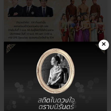
×
ราชวิทยาลัยแพทย์ออร์โธปิดิกส์ร่วมกับสมาคมออร์โธปิดิกส์แห่ง
ประเทศไทยและภาควิชาศัลยศาสตร์ออร์โธปิดิคส์และ
กายภาพบำบัด คณะแพทยศาสตร์ศิริราชพยาบาล
กำหนดจัดงานเสวนาวิชาการด้านสุขภาพ ในหัวข้อ "
คุณพี่