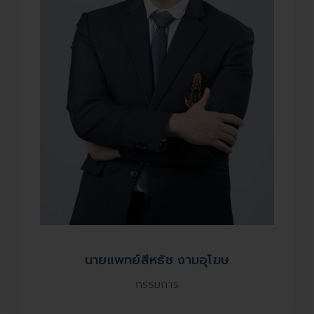
นายแพทย์สีหธัช งามอุโฆษ
กรรมการ