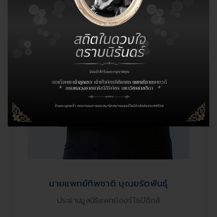
นายแพทย์ทิพชาติ บุณยรัตพันธุ์
ประธานมูลนิธิแพทย์ออร์โธปิดิกส์