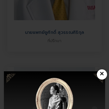
นายแพทย์ชูศักดิ์ สุวรรณศิริกุล
ที่ปรึกษา
×