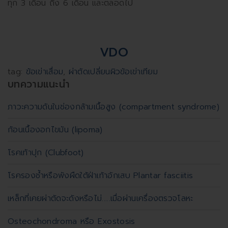
ทุก 3 เดือน ถึง 6 เดือน และตลอดไป
VDO
tag:
ข้อเข่าเสื่อม
,
ผ่าตัดเปลี่ยนผิวข้อเข่าเทียม
บทความแนะนำ
ภาวะความดันในช่องกล้ามเนื้อสูง (compartment syndrome)
ก้อนเนื้องอกไขมัน (lipoma)
โรคเท้าปุก (Clubfoot)
โรครองช้ำหรือพังผืดใต้ฝ่าเท้าอักเสบ Plantar fasciitis
เหล็กที่เคยผ่าตัดจะดังหรือไม่.....เมื่อผ่านเครื่องตรวจโลหะ
Osteochondroma หรือ Exostosis