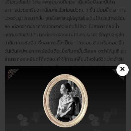
บริเวณข้อเข่า โดยเฉพาะอย่างยิ่งเวลาเดินหรือขึ้นลงบันได
อาการปวดจะเริ่มจากน้อยๆแล้วค่อยปวดมากขึ้น บ่อยขึ้น อาการ
ปวดจะรุนแรงมากขึ้น จนเป็นสาเหตุให้คุณเริ่มเดินได้ระยะทางน้อย
ลง เนื่องจากมีอาการปวดมากจนเดินไม่ไหว ไม่สามารถลงน้ำ
หนักบนข้อเข่าได้ ท้ายที่สุดอาจเดินไม่ได้เลย บางครั้งคุณจะรู้สึก
ว่ามีอาการข้อยึด ซึ่งอาการนี้จะเป็นมากในตอนเช้าๆหรือตอนเริ่ม
ต้นเดินใหม่ๆ อาการข้อยึดติดแข็งที่มากขึ้นเรื่อยๆ จะทำให้มุมที่เข่า
สามารถงอเหยียดได้ลดลง ทำให้การเคลื่อนไหวในชีวิตประจำวัน
ต่างๆ เช่นการลุก-นั่ง ก้าวขึ้น-ลงบันได ก้าวข้ามสิ่งกีดขวาง
×
หรือขึ้น-ลงรถ ทำได้ลำบาก นอกจากนี้อาจมีเสียงดังในเข่าขณะ
เคลื่อนไหว อาการทั้งหลายเหล่านี้อาจเป็นมากขึ้นหลังจากเดิน
มากๆหรือเดินขึ้นลงบันได ถ้าคุณไม่ได้รับการรักษาและปล่อยให้
ข้อเข่ามีการเสื่อมมากขึ้น จนถึงในระยะที่เป็นรุนแรง ข้อเข่าจะเริ่มมี
การโก่งผิดรูปมากขึ้นเรื่อยๆจนเห็นได้ชัด และมีการงอกของ
กระดูกที่ผิดปกติ จนในที่สุดจะมีอาการปวดมากแม้ขณะที่อยู่เฉยๆ
ซึ่งทำให้การประกอบกิจวัตรประจำวันลำบากมากขึ้นจนบางครั้ง