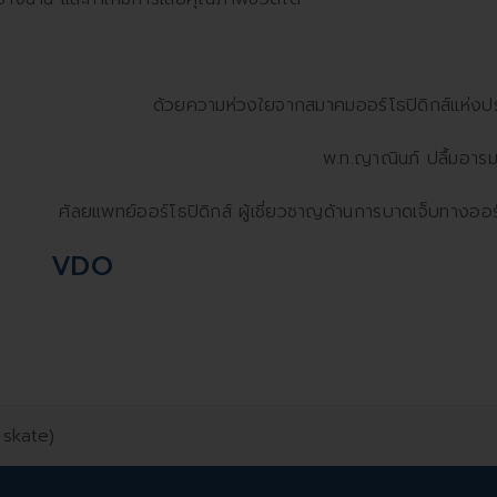
ด้วยความห่วงใยจากสมาคมออร์โธปิดิกส์แห่งป
พ.ท.ญาณินภ์ ปลื้มอารมย์
ศัลยแพทย์ออร์โธปิดิกส์ ผู้เชี่ยวชาญด้านการบาดเจ็บทางออร์
VDO
 skate)