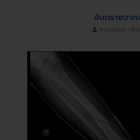
อันตรายจากเ
พ.ท.ญาณินภ์ ปลื้ม