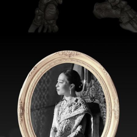
้ชีวิตของผู้คนเปลี่ยนแปลงไปสู่วิถีชีวิตใหม่
(new normal)
ทำใ
รรมใหม่ ๆ เพิ่มเข้ามาในชีวิตประจำวัน กิจกรรมหนึ่งที่คนไทยพยายามที่จ
ว หากเราสังเกตจะพบว่ามีการเล่นกีฬาชนิดใหม่เกิดขึ้นและเป็นที่นิยม
นคล้ายกับการเล่น
skate board
แต่อย่างไรก็ตามด้วยอุปกรณ์และวิธี
ีการบาดเจ็บแบบใหม่ ๆ เกิดขึ้นได้ไปตามวิถีชีวิตแบบใหม่
board
rd
ความยืดหยุ่นของล้อ surf skate มีมากกว่า เพราะฉะนั้นเราจะสังเ
้องใช้การเหวี่ยงตัวหรือสะโพก มีการเอียงของข้อเท้าและแผ่นรองที่จะ
board
ที่ใช้เท้าหนึ่งไถไปบนพื้นอีกเท้าทรงตัวอยู่บนอุปกรณ์ ดั้งนั้นด้ว