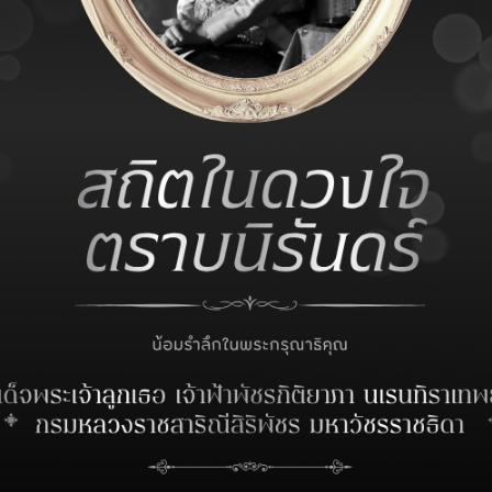
อุปกรณ์ได้มากกว่า มีโอกาสที่จะเกิดอุบัติเหตุได้รุนแรงกว่าเพราะต
ผู้ที่เล่นมักจะเป็นมือสมัครเล่น
ุด้วยกลไกการบาดเจ็บและอุปกรณ์ของ
surf skate
สามารถทำให้เกิดการ
กมากระทบพื้น ที่พบได้บ่อยในห้องตรวจโรคผู้ป่วยนอกของแผนกศัลย
ขาหักที่เกิดกลไลจากการบิดหมุนดังภาพฉายรังสี
(X-ray)
และภาพเอก