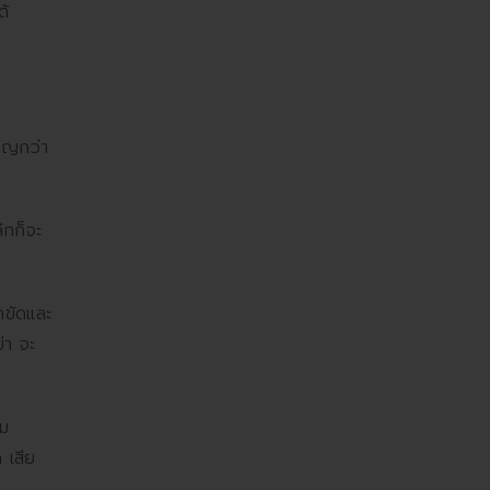
ด้
นาญกว่า
ลีกก็จะ
ดขัดและ
่า จะ
าม
 เสีย