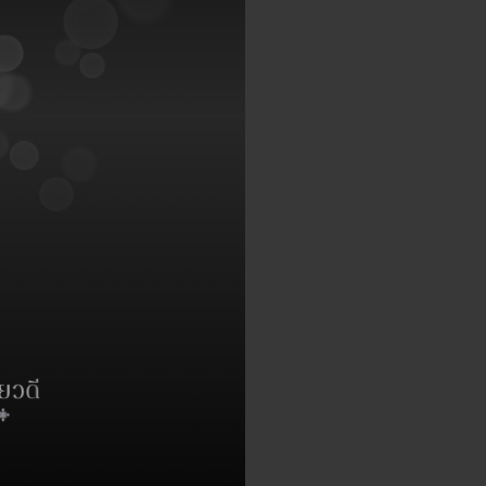
กมาจาก
บาดเจ็บ
กรรมอ
ซเรย์