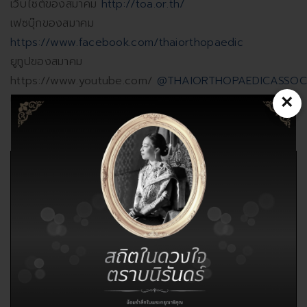
เว็บไซต์ของสมาคม
http://toa.or.th/
เฟซบุ๊กของสมาคม
https://www.facebook.com/thaiorthopaedic
ยูทูปของสมาคม
https://www.youtube.com/
@THAIORTHOPAEDICASSOC
×
บัญชีไลน์ทางการของสมาคม IDLINE OA : @toathai
VDO