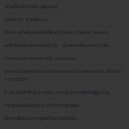
ก้อนเนื้องอกไขมัน (lipoma)
โรคเท้าปุก (Clubfoot)
โรครองช้ำหรือพังผืดใต้ฝ่าเท้าอักเสบ Plantar fasciitis
เหล็กที่เคยผ่าตัดจะดังหรือไม่.....เมื่อผ่านเครื่องตรวจโลหะ
Osteochondroma หรือ Exostosis
อาการปวดหลังลักษณะใดต้องส่งตรวจภาพเอกซเรย์ เพื่อช่วย
การวินิจฉัย?
5 ประเด็นสำคัญในการรักษากระดูกสะโพกหักในผู้สูงอายุ
กระดูกสันหลังหักยุบจากโรคกระดูกพรุน
ข้อเข่าเสื่อมและการดูแลรักษาในปัจจุบัน