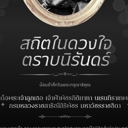
รศักดิ์ สิงหถนัดกิจ #สมาคมออร์โธปิดิคส์แห่งประเทศไทย
opaedic Association (TOA)
 Your Life