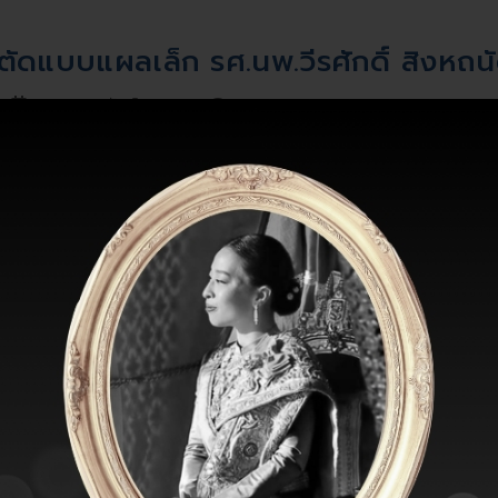
ัดแบบแผลเล็ก รศ.นพ.วีรศักดิ์ สิงหถนั
25 กุมภาพันธ์ 2566
4334