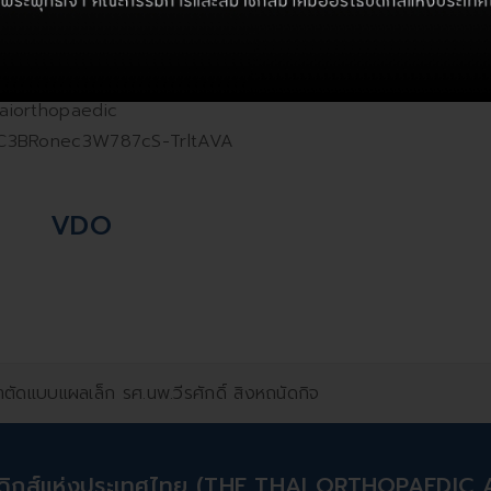
aiorthopaedic
/UC3BRonec3W787cS-TrltAVA
VDO
ตัดแบบแผลเล็ก รศ.นพ.วีรศักดิ์ สิงหถนัดกิจ
ิดิกส์แห่งประเทศไทย (THE THAI ORTHOPAEDIC