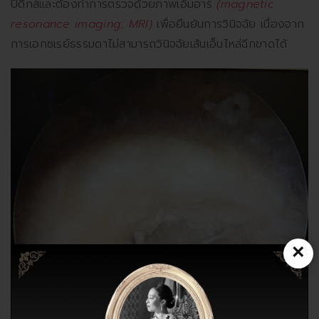
ปิดิกส์และต้องทำการตรวจด้วยภาพเอ็มอาร์
(magnetic
resonance imaging; MRI)
เพื่อยืนยันการวินิจฉัย เนื่องจาก
การเอกซเรย์ธรรมดาไม่สามารถวินิจฉัยเส้นเอ็นไหล่ฉีกขาดได้
×