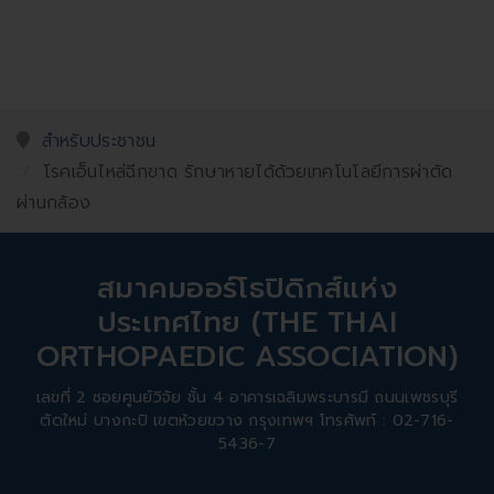
สำหรับประชาชน
โรคเอ็นไหล่ฉีกขาด รักษาหายได้ด้วยเทคโนโลยีการผ่าตัด
ผ่านกล้อง
สมาคมออร์โธปิดิกส์แห่ง
ประเทศไทย (THE THAI
ORTHOPAEDIC ASSOCIATION)
เลขที่ 2 ซอยศูนย์วิจัย ชั้น 4 อาคารเฉลิมพระบารมี ถนนเพชรบุรี
ตัดใหม่ บางกะปิ เขตห้วยขวาง กรุงเทพฯ โทรศัพท์ : 02-716-
5436-7