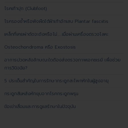
โรคเท้าปุก (Clubfoot)
โรครองช้ำหรือพังผืดใต้ฝ่าเท้าอักเสบ Plantar fasciitis
เหล็กที่เคยผ่าตัดจะดังหรือไม่.....เมื่อผ่านเครื่องตรวจโลหะ
Osteochondroma หรือ Exostosis
อาการปวดหลังลักษณะใดต้องส่งตรวจภาพเอกซเรย์ เพื่อช่วย
การวินิจฉัย?
5 ประเด็นสำคัญในการรักษากระดูกสะโพกหักในผู้สูงอายุ
กระดูกสันหลังหักยุบจากโรคกระดูกพรุน
ข้อเข่าเสื่อมและการดูแลรักษาในปัจจุบัน