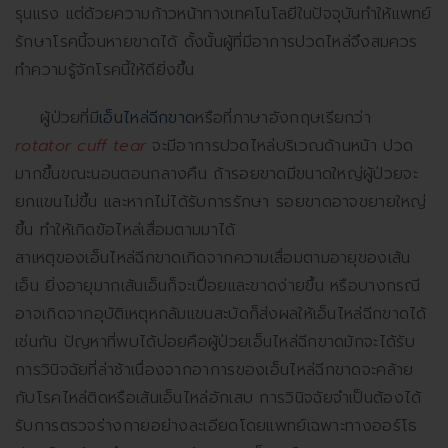
รุนแรง แต่ด้วยความก้าวหน้าทางเทคโนโลยีในปัจจุบันทำให้แพทย์
รักษาโรคนี้จนหายขาดได้ ดั้งนั้นผู้ที่มีอาการปวดไหล่จึงสมควร
ทำความรู้จักโรคนี้ให้ดียิ่งขึ้น
ผู้ป่วยที่มี
เอ็นไหล่ฉีกขาด
หรือที่ภาษาอังกฤษเรียกว่า
rotator cuff tear
จะมีอาการปวดไหล่บริเวณด้านหน้า ปวด
มากขึ้นขณะนอนตอนกลางคืน ถ้ารอยขาดมีขนาดใหญ่ผู้ป่วยจะ
ยกแขนไม่ขึ้น และหากไม่ได้รับการรักษา รอยขาดอาจขยายใหญ่
ขึ้น ทำให้เกิดข้อไหล่เสื่อมตามมาได้
สาเหตุของเอ็นไหล่ฉีกขาดเกิดจากความเสื่อมตามอายุของเส้น
เอ็น ยิ่งอายุมากเส้นเอ็นก็จะเปื่อยและขาดง่ายขึ้น หรือบางกรณี
อาจเกิดจากอุบัติเหตุหกล้มแขนสะบัดก็ส่งผลให้เอ็นไหล่ฉีกขาดได้
เช่นกัน ปัญหาที่พบได้บ่อยคือผู้ป่วยเอ็นไหล่ฉีกขาดมักจะได้รับ
การวินิจฉัยที่ล่าช้าเนื่องจากอาการของเอ็นไหล่ฉีกขาดจะคล้าย
กับโรคไหล่ติดหรือเส้นเอ็นไหล่อักเสบ การวินิจฉัยจำเป็นต้องได้
รับการตรวจร่างกายอย่างละเอียดโดยแพทย์เฉพาะทางออร์โธ