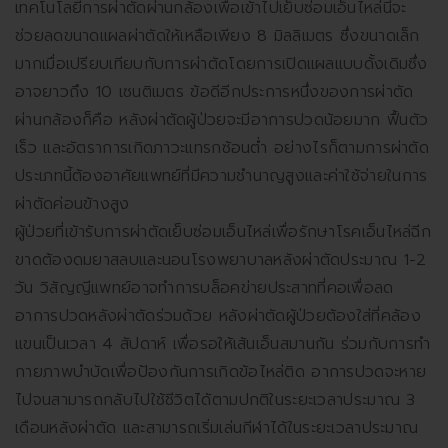
เทคโนโลยีการผ่าตัดผ่านกล้องเพื่อเข้าไปเย็บซ่อมเอ็นไหล่นี้จะ
ช่วยลดขนาดแผลผ่าตัดให้เหลือเพียง 8 มิลลิเมตร ซึ่งขนาดเล็ก
มากเมื่อเปรียบเทียบกับการผ่าตัดโดยการเปิดแผลแบบดั้งเดิมซึ่ง
อาจยาวถึง 10 เซนติเมตร ข้อดีอีกประการหนึ่งของการผ่าตัด
ผ่านกล้องก็คือ หลังผ่าตัดผู้ป่วยจะมีอาการปวดน้อยมาก ฟื้นตัว
เร็ว และอัตราการเกิดภาวะแทรกซ้อนต่ำ อย่างไรก็ตามการผ่าตัด
ประเภทนี้ต้องอาศัยแพทย์ที่มีความชำนาญสูงและค่าใช้จ่ายในการ
ผ่าตัดค่อนข้างสูง
ผู้ป่วยที่เข้ารับการผ่าตัดเย็บซ่อมเอ็นไหล่เพื่อรักษาโรคเอ็นไหล่ฉีก
ขาดต้องดมยาสลบและนอนโรงพยาบาลหลังผ่าตัดประมาณ 1-2
วัน วิสัญญีแพทย์อาจทำการบล็อคข่ายประสาทที่คอเพื่อลด
อาการปวดหลังผ่าตัดร่วมด้วย หลังผ่าตัดผู้ป่วยต้องใส่ที่คล้อง
แขนเป็นเวลา 4 สัปดาห์ เพื่อรอให้เส้นเอ็นสมานกัน ร่วมกับการทำ
กายภาพบำบัดเพื่อป้องกันการเกิดข้อไหล่ติด อาการปวดจะหาย
ไปจนสามารถกลับไปใช้ชีวิตได้ตามปกติในระยะเวลาประมาณ 3
เดือนหลังผ่าตัด และสามารถเริ่มเล่นกีฬาได้ในระยะเวลาประมาณ