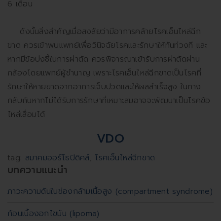
6 เดือน
ดังนั้นสิ่งสำคัญเมื่อสงสัยว่ามีอาการคล้ายโรคเอ็นไหล่ฉีก
ขาด ควรเข้าพบแพทย์เพื่อวินิจฉัยโรคและรักษาให้ทันท่วงที และ
หากมีข้อบ่งชี้ในการผ่าตัด ควรพิจารณาเข้ารับการผ่าตัดผ่าน
กล้องโดยแพทย์ผู้ชำนาญ เพราะโรคเอ็นไหล่ฉีกขาดเป็นโรคที่
รักษาให้หายขาดจากอาการเจ็บปวดและให้ผลสำเร็จสูง ในทาง
กลับกันหากไม่ได้รับการรักษาที่เหมาะสมอาจจะพัฒนาเป็นโรคข้อ
ไหล่เสื่อมได้
VDO
tag:
สมาคมออร์โธปิดิคส์
,
โรคเอ็นไหล่ฉีกขาด
บทความแนะนำ
ภาวะความดันในช่องกล้ามเนื้อสูง (compartment syndrome)
ก้อนเนื้องอกไขมัน (lipoma)